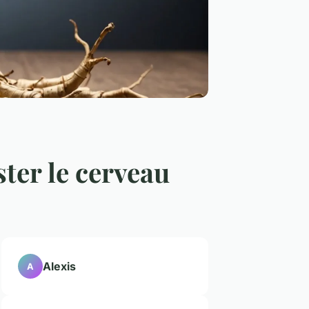
ster le cerveau
Alexis
A