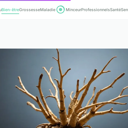
u
Bien-être
Grossesse
Maladie
Minceur
Professionnels
Santé
Sen